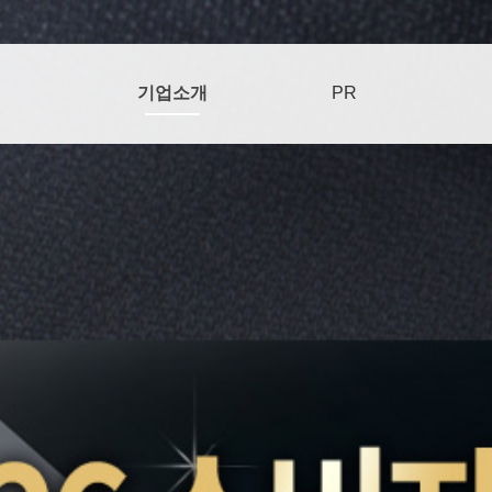
기업소개
PR
특허/인증
기업이념
수상내역
오시는길
인사말
연혁
기업소식
언론보도
미디어
열
저