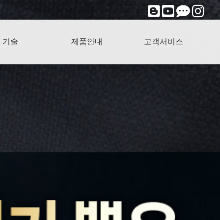
기술
제품안내
고객서비스
선/무자계
주파/전위
마사/지압
세라믹
온열
개인용조합자극기
한빛 멀티마사⁺G
개인용온열기
건강기능식품
기타제품
제품자가진단
자주하는질문
A/S 서비스
창업문의
구매문의